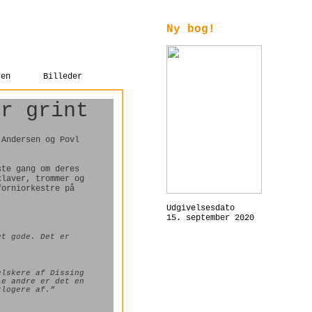
Ny bog!
sen
Billeder
ar grint
 Andersen og Povl
ste gang om deres
klaver, trommer og
forniorkestre på
Udgivelsesdato
15. september 2020
et gode. Det er
elskere af Dissing
le andre er det en
klogere af.”