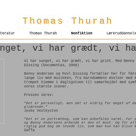
Thomas Thurah
teratur
Thomas Thurah
Nonfiktion
Læreruddannel
nget, vi har grædt, vi h
Vi har sunget, vi har grædt, vi har grint. Med Benny
Dissing (Documentas, 2008)
Benny Andersen og Povl Dissing fortæller her for før
lange liv med musikken, fra barndommens øvelser med 
trompet hjemme i dagligstuen til samarbejdet med sym
vores største scener.
Pressen skrev:
”Det er personligt, men det er aldrig for meget af d
glimrende.”
Jyske Vestkysten
”Det er en portrætbog, som kan anbefales varmt. For 
og Benny Andersens arbejde er den et must. Og for al
rigtig god bog om levede liv, som man kun kan blive 
Gaffa