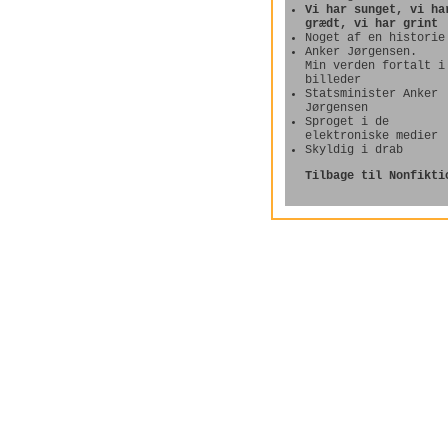
Vi har sunget, vi ha
grædt, vi har grint
Noget af en historie
Anker Jørgensen.
Min verden fortalt i
billeder
Statsminister Anker
Jørgensen
Sproget i de
elektroniske medier
Skyldig i drab
Tilbage til Nonfikti